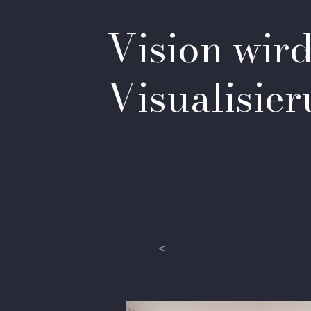
Vision wir
Visualisier
<